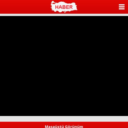
ANASAYFA
KATEGORİLER
YAZARLAR
ANKETLER
FOTO GALERİ
VİDEO GALERİ
KÜNYE
İLETİŞİM
Masaüstü Görünüm