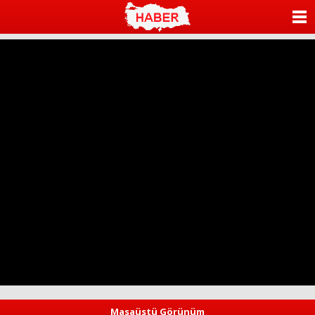
ANASAYFA
KATEGORİLER
YAZARLAR
ANKETLER
FOTO GALERİ
VİDEO GALERİ
KÜNYE
İLETİŞİM
Masaüstü Görünüm