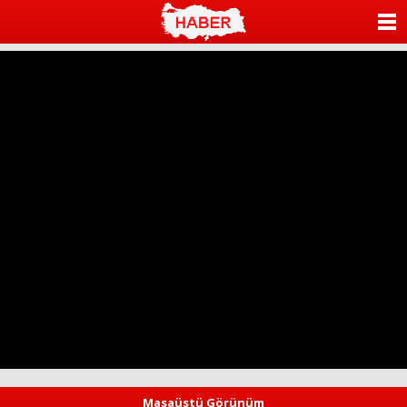
ANASAYFA
KATEGORİLER
YAZARLAR
ANKETLER
FOTO GALERİ
VİDEO GALERİ
KÜNYE
İLETİŞİM
Masaüstü Görünüm