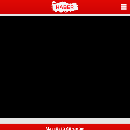
ANASAYFA
KATEGORİLER
YAZARLAR
ANKETLER
FOTO GALERİ
VİDEO GALERİ
KÜNYE
İLETİŞİM
Masaüstü Görünüm