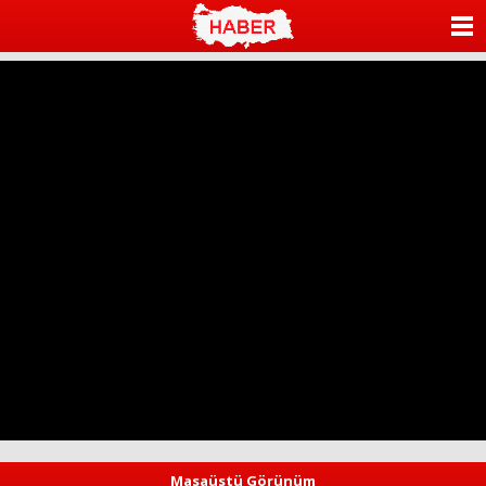
ANASAYFA
KATEGORİLER
YAZARLAR
ANKETLER
FOTO GALERİ
VİDEO GALERİ
KÜNYE
İLETİŞİM
Masaüstü Görünüm