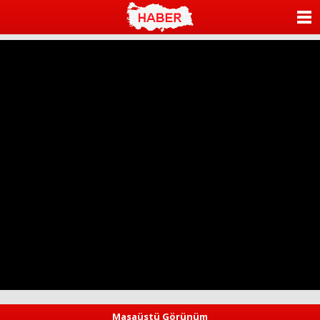
ANASAYFA
KATEGORİLER
YAZARLAR
ANKETLER
FOTO GALERİ
VİDEO GALERİ
KÜNYE
İLETİŞİM
Masaüstü Görünüm