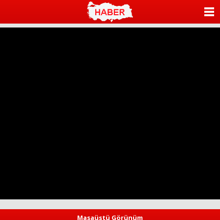
ANASAYFA
KATEGORİLER
YAZARLAR
ANKETLER
FOTO GALERİ
VİDEO GALERİ
KÜNYE
İLETİŞİM
Masaüstü Görünüm