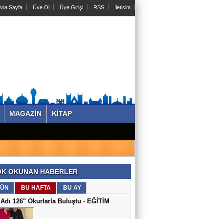
na Sayfa
Üye Ol
Üye Girişi
RSS
İletisim
MAGAZİN
KİTAP
K OKUNAN HABERLER
ÜN
BU HAFTA
BU AY
Adı 126" Okurlarla Buluştu - EĞİTİM