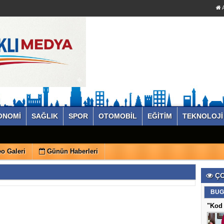
A
ONOMİ
SAĞLIK
SPOR
OTOMOBİL
EĞİTİM
TEKNOLOJİ
o Galeri
Günün Haberleri
ÇO
BUG
"Kod 