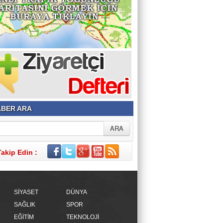
BER ARA
Takip Edin :
SİYASET
DÜNYA
SAĞLIK
SPOR
EĞİTİM
TEKNOLOJİ