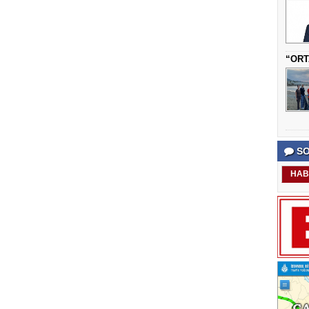
“ORT
SO
HAB