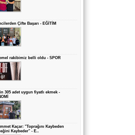
cilerden Çifte Başarı - EĞİTİM
mel rakibimiz belli oldu - SPOR
in 305 adet uygun fiyatlı ekmek -
NOMİ
mmet Kaçar: "Toprağını Kaybeden
eğini Kaybeder" - E..