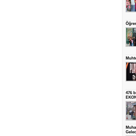
Öğren
Muhte
476 b
EKO
Muha
Gelec