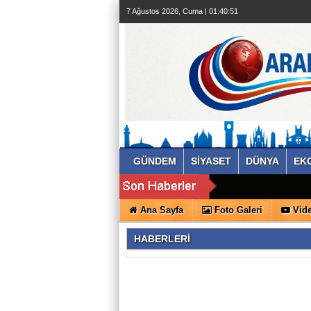
7 Ağustos 2026, Cuma | 01:40:51
GÜNDEM
SİYASET
DÜNYA
EK
Ana Sayfa
Foto Galeri
Vide
HABERLERİ