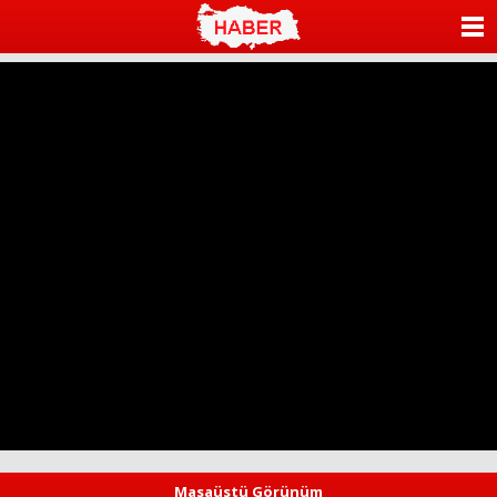
ANASAYFA
KATEGORİLER
YAZARLAR
ANKETLER
FOTO GALERİ
VİDEO GALERİ
KÜNYE
İLETİŞİM
Masaüstü Görünüm