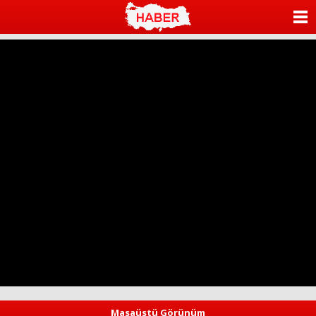
ANASAYFA
KATEGORİLER
YAZARLAR
ANKETLER
FOTO GALERİ
VİDEO GALERİ
KÜNYE
İLETİŞİM
Masaüstü Görünüm