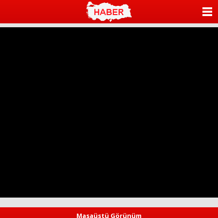
ANASAYFA
KATEGORİLER
YAZARLAR
ANKETLER
FOTO GALERİ
VİDEO GALERİ
KÜNYE
İLETİŞİM
Masaüstü Görünüm