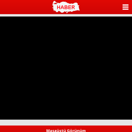
ANASAYFA
KATEGORİLER
YAZARLAR
ANKETLER
FOTO GALERİ
VİDEO GALERİ
KÜNYE
İLETİŞİM
Masaüstü Görünüm