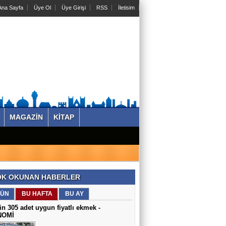
na Sayfa
Üye Ol
Üye Girişi
RSS
İletisim
MAGAZİN
KİTAP
K OKUNAN HABERLER
ÜN
BU HAFTA
BU AY
in 305 adet uygun fiyatlı ekmek -
NOMİ