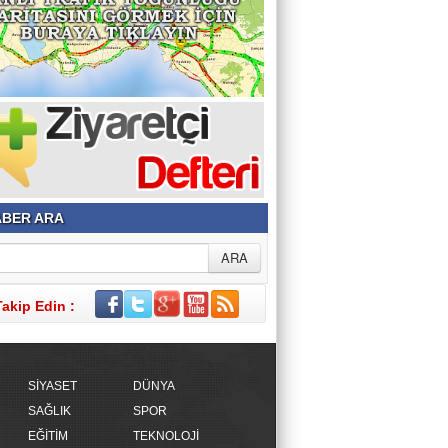
BER ARA
Takip Edin :
SİYASET
DÜNYA
SAĞLIK
SPOR
EĞİTİM
TEKNOLOJİ