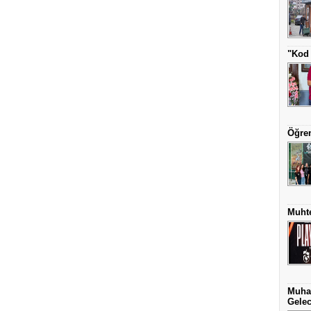
"Kod 
Öğren
Muhte
Muha
Gelec