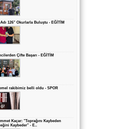
Adı 126" Okurlarla Buluştu - EĞİTİM
cilerden Çifte Başarı - EĞİTİM
mel rakibimiz belli oldu - SPOR
mmet Kaçar: "Toprağını Kaybeden
eğini Kaybeder" - E..