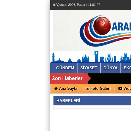
9 Ağustos 2026, Pazar | 11:01:47
GÜNDEM
SİYASET
DÜNYA
EK
Ana Sayfa
Foto Galeri
Vide
HABERLERİ