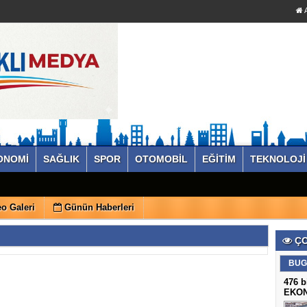
A
ONOMİ
SAĞLIK
SPOR
OTOMOBİL
EĞİTİM
TEKNOLOJİ
o Galeri
Günün Haberleri
ÇO
BUG
476 b
EKO