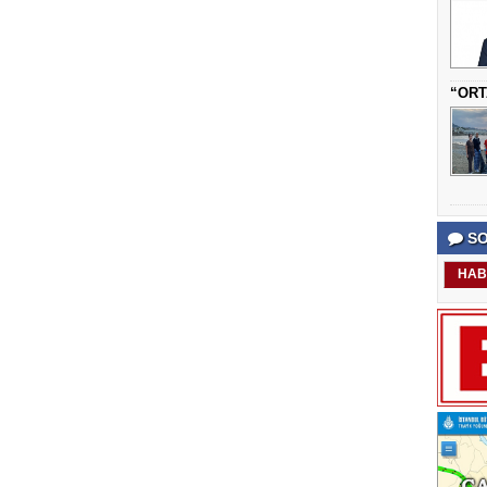
“ORT
SO
HAB