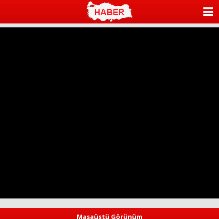
ANASAYFA
KATEGORİLER
YAZARLAR
ANKETLER
FOTO GALERİ
VİDEO GALERİ
KÜNYE
İLETİŞİM
Masaüstü Görünüm