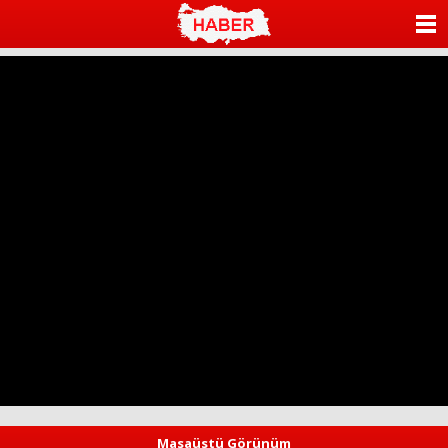
ANASAYFA
KATEGORİLER
YAZARLAR
ANKETLER
FOTO GALERİ
VİDEO GALERİ
KÜNYE
İLETİŞİM
Masaüstü Görünüm