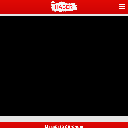
ANASAYFA
KATEGORİLER
YAZARLAR
ANKETLER
FOTO GALERİ
VİDEO GALERİ
KÜNYE
İLETİŞİM
Masaüstü Görünüm