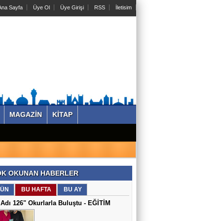
na Sayfa
Üye Ol
Üye Girişi
RSS
İletisim
MAGAZİN
KİTAP
K OKUNAN HABERLER
ÜN
BU HAFTA
BU AY
Adı 126" Okurlarla Buluştu - EĞİTİM