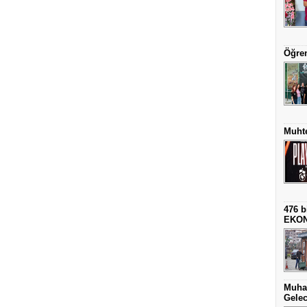
Öğren
Muhte
476 b
EKO
Muha
Gelec