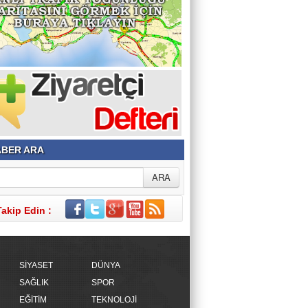
BER ARA
Takip Edin :
SİYASET
DÜNYA
SAĞLIK
SPOR
EĞİTİM
TEKNOLOJİ