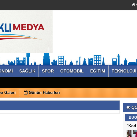
A
ONOMİ
SAĞLIK
SPOR
OTOMOBİL
EĞİTİM
TEKNOLOJİ
o Galeri
Günün Haberleri
ÇO
BUG
"Kod 