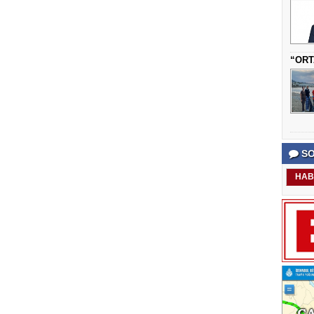
“ORT
SO
HAB