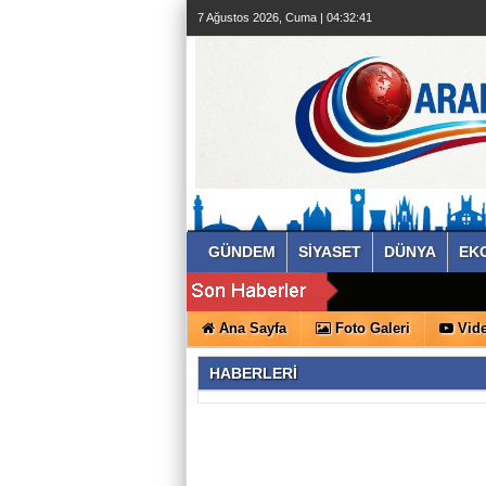
7 Ağustos 2026, Cuma | 04:32:41
GÜNDEM
SİYASET
DÜNYA
EK
Ana Sayfa
Foto Galeri
Vide
HABERLERİ