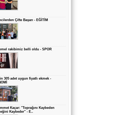
cilerden Çifte Başarı - EĞİTİM
mel rakibimiz belli oldu - SPOR
in 305 adet uygun fiyatlı ekmek -
NOMİ
mmet Kaçar: "Toprağını Kaybeden
eğini Kaybeder" - E..