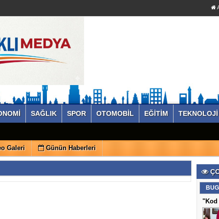
A
ONOMİ
SAĞLIK
SPOR
OTOMOBİL
EĞİTİM
TEKNOLOJİ
o Galeri
Günün Haberleri
ÇO
BUG
"Kod 