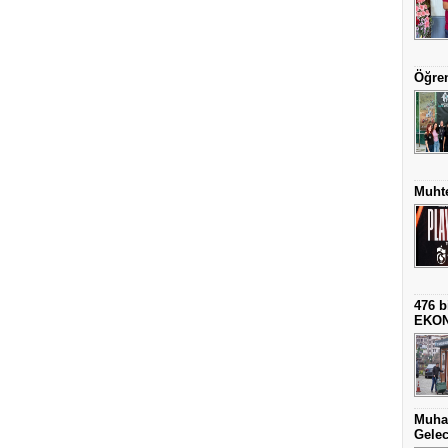
Öğren
Muhte
476 b
EKO
Muha
Gelec