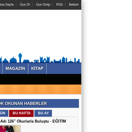
na Sayfa
Üye Ol
Üye Girişi
RSS
İletisim
MAGAZİN
KİTAP
K OKUNAN HABERLER
ÜN
BU HAFTA
BU AY
Adı 126" Okurlarla Buluştu - EĞİTİM