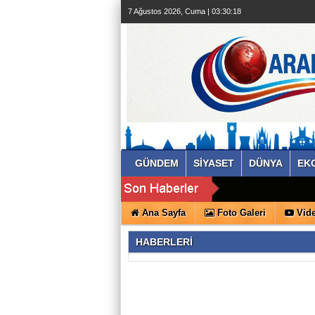
7 Ağustos 2026, Cuma | 03:30:18
GÜNDEM
SİYASET
DÜNYA
EK
Ana Sayfa
Foto Galeri
Vide
HABERLERİ