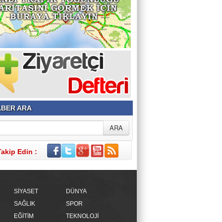
BER ARA
Takip Edin :
SİYASET
DÜNYA
SAĞLIK
SPOR
EĞİTİM
TEKNOLOJİ