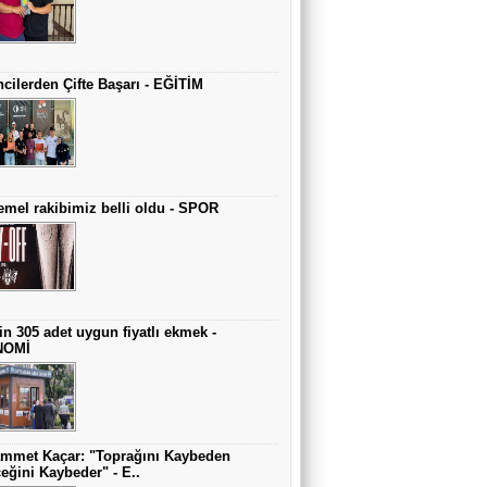
cilerden Çifte Başarı - EĞİTİM
mel rakibimiz belli oldu - SPOR
in 305 adet uygun fiyatlı ekmek -
NOMİ
mmet Kaçar: "Toprağını Kaybeden
eğini Kaybeder" - E..