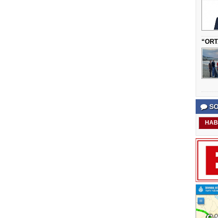
“ORT
SO
HAB