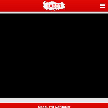
ANASAYFA
KATEGORİLER
YAZARLAR
ANKETLER
FOTO GALERİ
VİDEO GALERİ
KÜNYE
İLETİŞİM
Masaüstü Görünüm