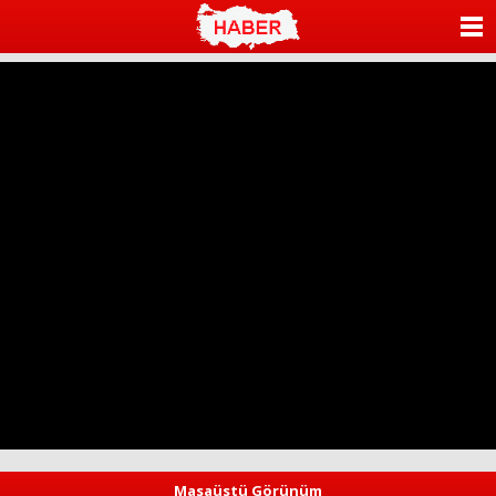
ANASAYFA
KATEGORİLER
YAZARLAR
ANKETLER
FOTO GALERİ
VİDEO GALERİ
KÜNYE
İLETİŞİM
Masaüstü Görünüm