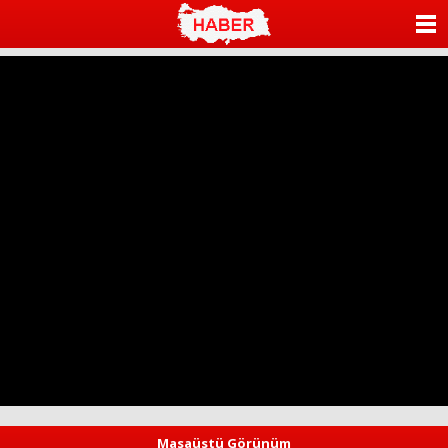
ANASAYFA
KATEGORİLER
YAZARLAR
ANKETLER
FOTO GALERİ
VİDEO GALERİ
KÜNYE
İLETİŞİM
Masaüstü Görünüm