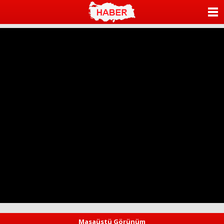
ANASAYFA
KATEGORİLER
YAZARLAR
ANKETLER
FOTO GALERİ
VİDEO GALERİ
KÜNYE
İLETİŞİM
Masaüstü Görünüm