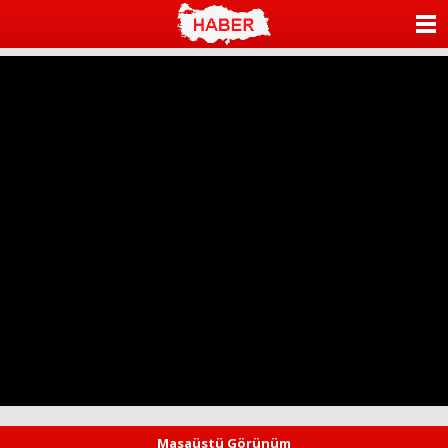
ANASAYFA
KATEGORİLER
YAZARLAR
ANKETLER
FOTO GALERİ
VİDEO GALERİ
KÜNYE
İLETİŞİM
Masaüstü Görünüm