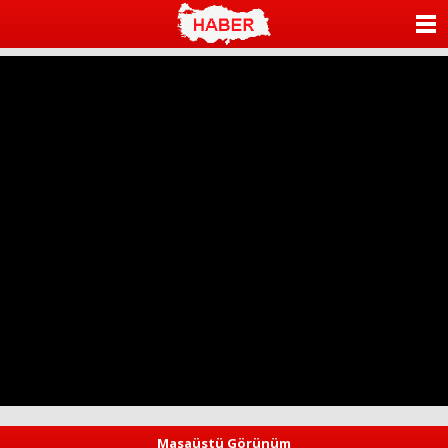
ANASAYFA
KATEGORİLER
YAZARLAR
ANKETLER
FOTO GALERİ
VİDEO GALERİ
KÜNYE
İLETİŞİM
Masaüstü Görünüm