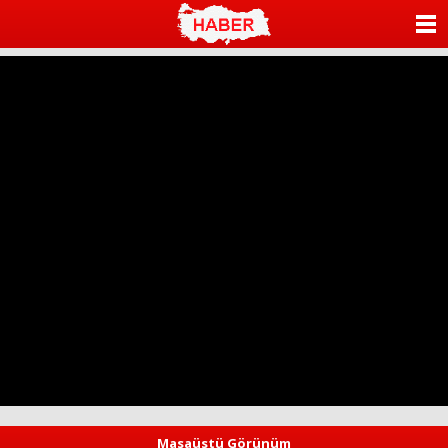
ANASAYFA
KATEGORİLER
YAZARLAR
ANKETLER
FOTO GALERİ
VİDEO GALERİ
KÜNYE
İLETİŞİM
Masaüstü Görünüm