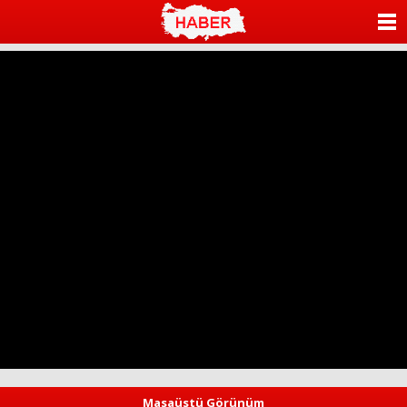
ANASAYFA
KATEGORİLER
YAZARLAR
ANKETLER
FOTO GALERİ
VİDEO GALERİ
KÜNYE
İLETİŞİM
Masaüstü Görünüm