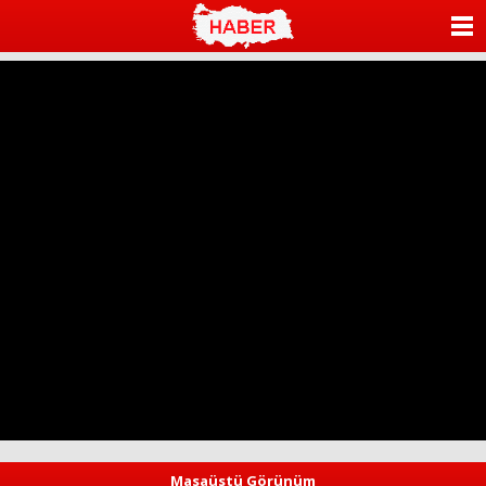
ANASAYFA
KATEGORİLER
YAZARLAR
ANKETLER
FOTO GALERİ
VİDEO GALERİ
KÜNYE
İLETİŞİM
Masaüstü Görünüm