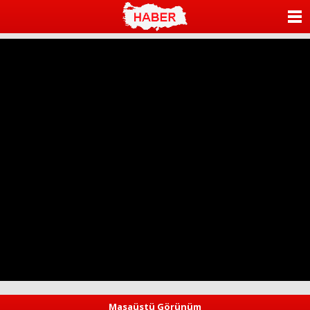
ANASAYFA
KATEGORİLER
YAZARLAR
ANKETLER
FOTO GALERİ
VİDEO GALERİ
KÜNYE
İLETİŞİM
Masaüstü Görünüm