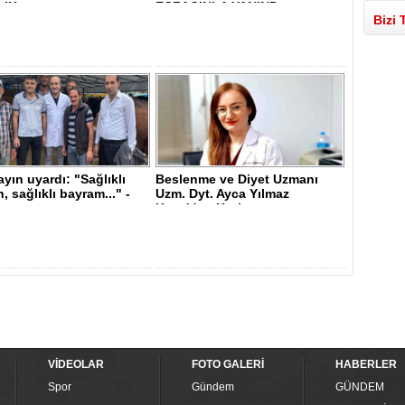
LIK
ECZACINLA YANIND..
Bizi 
ayın uyardı: "Sağlıklı
Beslenme ve Diyet Uzmanı
, sağlıklı bayram..." -
Uzm. Dyt. Ayca Yılmaz
Kaya'dan Kurb..
VİDEOLAR
FOTO GALERİ
HABERLER
Spor
Gündem
GÜNDEM