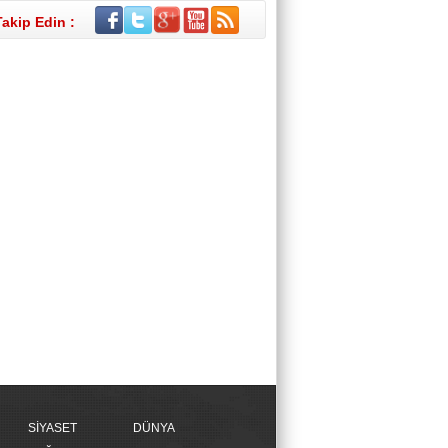
Takip Edin :
SİYASET
DÜNYA