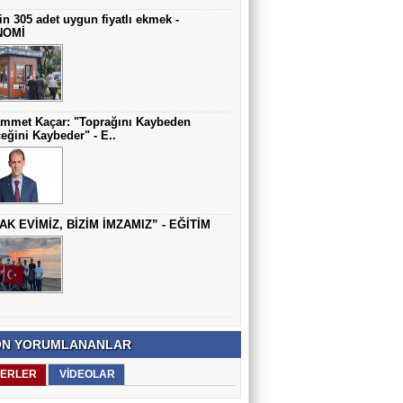
in 305 adet uygun fiyatlı ekmek -
NOMİ
mmet Kaçar: "Toprağını Kaybeden
eğini Kaybeder" - E..
AK EVİMİZ, BİZİM İMZAMIZ” - EĞİTİM
N YORUMLANANLAR
ERLER
VİDEOLAR