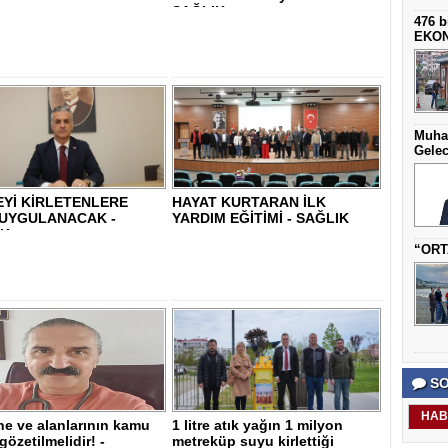
SAĞLIK..
476 b
EKO
Muha
Gelec
Yİ KİRLETENLERE
HAYAT KURTARAN İLK
 UYGULANACAK -
YARDIM EĞİTİMİ - SAĞLIK
IK
“ORT
SO
HAB
e ve alanlarının kamu
1 litre atık yağın 1 milyon
 gözetilmelidir! -
metreküp suyu kirlettiği