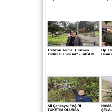
SAĞLIK..
SAĞLI
Trabzon Termal Turizmin
Op. Dr
Yıldızı Olabilir mi? - SAĞLIK
Binin 
Taleple
Ali Çankaya: “AŞIRI
HAMS
TÜKETİM OLURSA
ŞELA