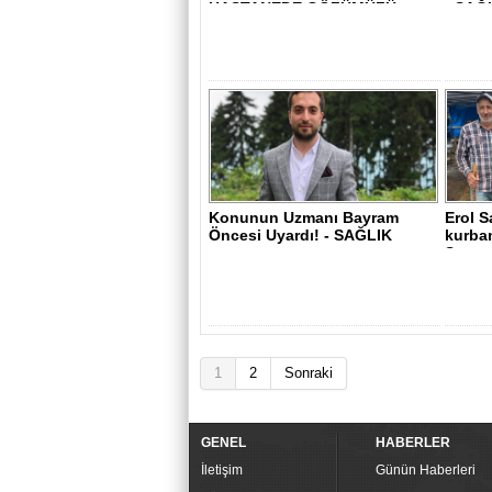
HASTANEDE GÖZÜMÜZÜ
- SAĞ
AÇABİL..
Konunun Uzmanı Bayram
Erol S
Öncesi Uyardı! - SAĞLIK
kurban
S..
1
2
Sonraki
GENEL
HABERLER
İletişim
Günün Haberleri