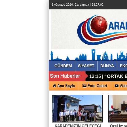
5 Ağustos 2026, Çarsamba | 23:27:03
GÜNDEM
SİYASET
DÜNYA
EK
“ORTAK E
12:15 |
Ana Sayfa
Foto Galeri
Vide
KARADENİZ'İN GELECEĞİ
Özel İmpe