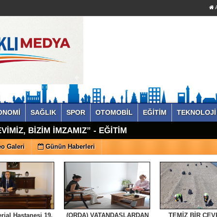
A
ONOMİ
SAĞLIK
SPOR
OTOMOBİL
EĞİTİM
TEKNOLOJİ
VİMİZ, BİZİM İMZAMIZ” - EĞİTİM
o Galeri
Günün Haberleri
rial Hastanesi 19.
(ORDA) VATANDAŞLARDAN
TEMİZ BİR ÇEV