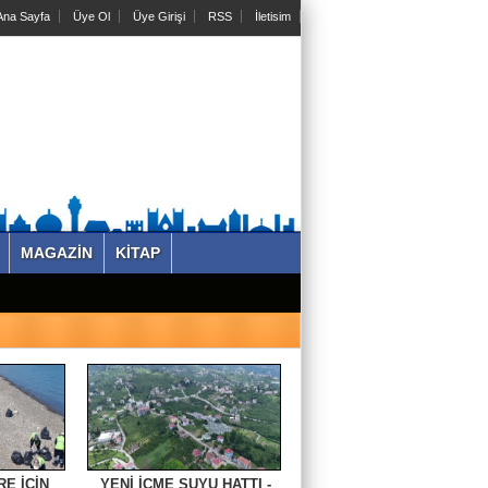
na Sayfa
Üye Ol
Üye Girişi
RSS
İletisim
MAGAZİN
KİTAP
RE İÇİN
YENİ İÇME SUYU HATTI -