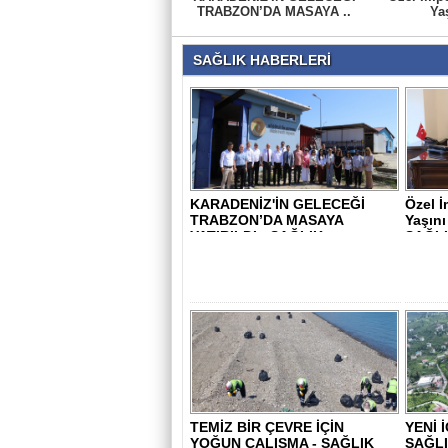
TRABZON’DA MASAYA ..
Yaş
SAĞLIK HABERLERİ
KARADENİZ'İN GELECEĞİ
Özel İ
TRABZON’DA MASAYA
Yaşını
YATIRILDI - SAĞLIK..
SAĞLI
TEMİZ BİR ÇEVRE İÇİN
YENİ 
YOĞUN ÇALIŞMA - SAĞLIK
SAĞL