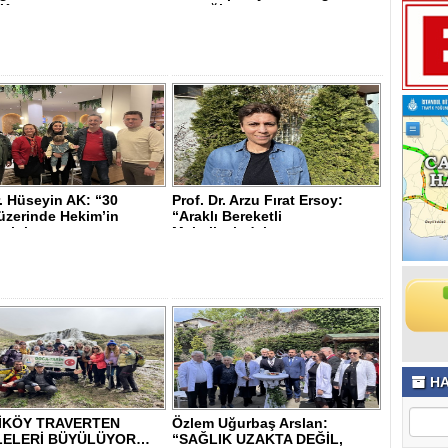
K..
gerçeği..
. Hüseyin AK: “30
Prof. Dr. Arzu Fırat Ersoy:
üzerinde Hekim’in
“Araklı Bereketli
rini ..
Mahallesindek..
HA
İKÖY TRAVERTEN
Özlem Uğurbaş Arslan:
LELERİ BÜYÜLÜYOR…
“SAĞLIK UZAKTA DEĞİL,