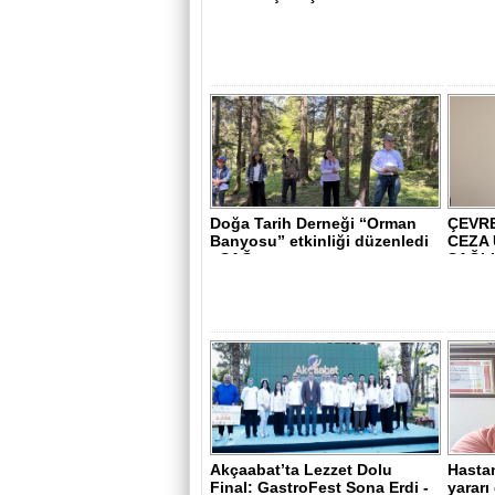
Doğa Tarih Derneği “Orman
ÇEVRE
Banyosu” etkinliği düzenledi
CEZA
- SAĞ..
SAĞL
Akçaabat’ta Lezzet Dolu
Hastan
Final: GastroFest Sona Erdi -
yararı