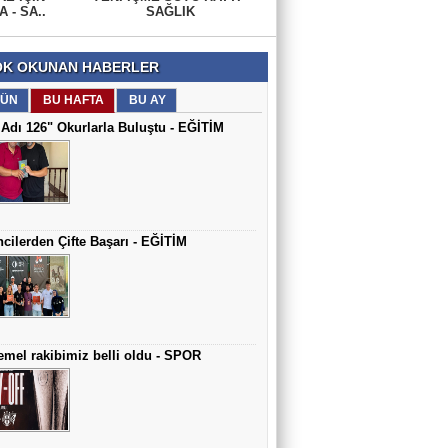
 - SA..
SAĞLIK
K OKUNAN HABERLER
ÜN
BU HAFTA
BU AY
Adı 126" Okurlarla Buluştu - EĞİTİM
cilerden Çifte Başarı - EĞİTİM
mel rakibimiz belli oldu - SPOR