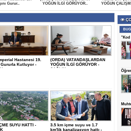
ını Gurur..
YOĞUN İLGİ GÖRÜYOR..
YOĞUN ÇALIŞMA
ÇO
BUG
"Kod 
mperial Hastanesi 19.
(ORDA) VATANDAŞLARDAN
 Gururla Kutluyor -
YOĞUN İLGİ GÖRÜYOR -
K..
SAĞLIK
Öğren
Muhte
İÇME SUYU HATTI -
3.5 km içme suyu ve 1.7
IK
km'lik kanalizasyon hattı -