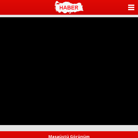
ANASAYFA
KATEGORİLER
YAZARLAR
ANKETLER
FOTO GALERİ
VİDEO GALERİ
KÜNYE
İLETİŞİM
Masaüstü Görünüm