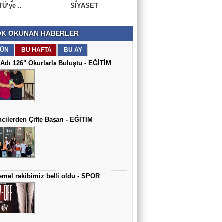
Ü’ye ..
SİYASET
K OKUNAN HABERLER
ÜN
BU HAFTA
BU AY
Adı 126" Okurlarla Buluştu - EĞİTİM
cilerden Çifte Başarı - EĞİTİM
mel rakibimiz belli oldu - SPOR