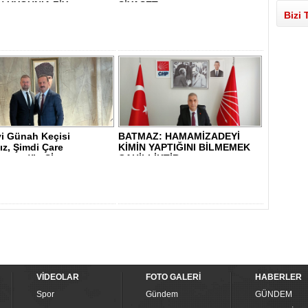
 UYGUN’A ZİY..
SİYASET..
Bizi 
yi Günah Keçisi
BATMAZ: HAMAMİZADEYİ
ız, Şimdi Çare
KİMİN YAPTIĞINI BİLMEMEK
sunuz!” - Sİ..
CAHİLLİKTİR - ..
VİDEOLAR
FOTO GALERİ
HABERLER
Spor
Gündem
GÜNDEM