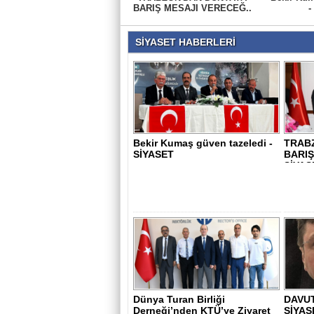
BARIŞ MESAJI VERECEĞ..
-
SİYASET HABERLERİ
Bekir Kumaş güven tazeledi -
TRAB
SİYASET
BARIŞ
SİYAS
Dünya Turan Birliği
DAVUT
Derneği’nden KTÜ’ye Ziyaret
SİYAS