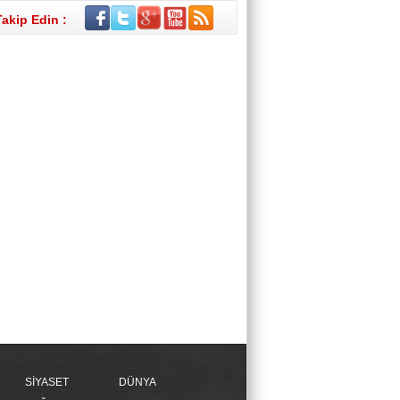
Takip Edin :
SİYASET
DÜNYA