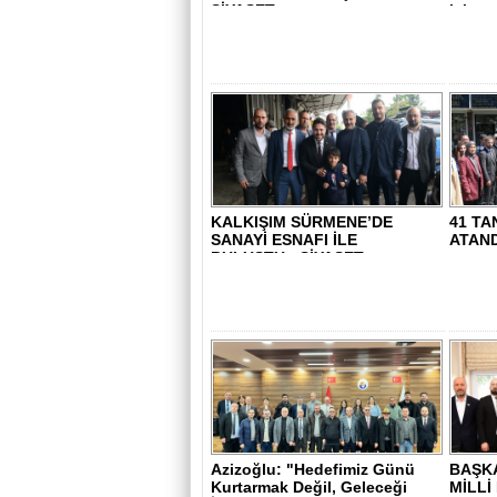
SİYASET..
için ça
KALKIŞIM SÜRMENE’DE
41 TA
SANAYİ ESNAFI İLE
ATANDI
BULUŞTU - SİYASET..
Azizoğlu: "Hedefimiz Günü
BAŞKA
Kurtarmak Değil, Geleceği
MİLLİ