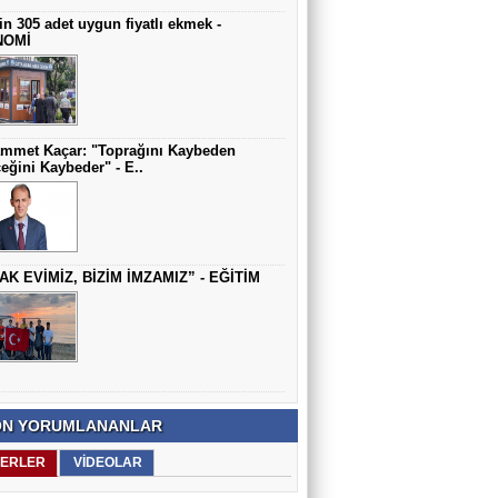
in 305 adet uygun fiyatlı ekmek -
NOMİ
mmet Kaçar: "Toprağını Kaybeden
eğini Kaybeder" - E..
AK EVİMİZ, BİZİM İMZAMIZ” - EĞİTİM
N YORUMLANANLAR
ERLER
VİDEOLAR