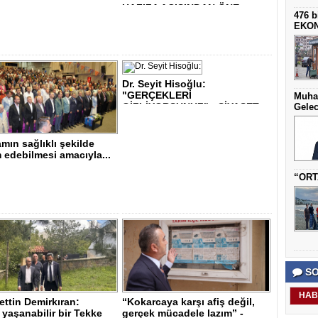
HAFIZA AÇISINDAN ÖNE..
476 b
EKO
Dr. Seyit Hisoğlu:
"GERÇEKLERİ
Muha
GİZLİYORSUNUZ" - SİYASET..
Gelec
mın sağlıklı şekilde
edebilmesi amacıyla...
“ORT
SO
HAB
ttin Demirkıran:
“Kokarcaya karşı afiş değil,
yaşanabilir bir Tekke
gerçek mücadele lazım” -