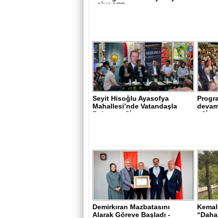
- SİYASET..
Seyit Hisoğlu Ayasofya
Progra
Mahallesi’nde Vatandaşla
devam 
Buluştu - Sİ..
- Sİ..
Demirkıran Mazbatasını
Kemale
Alarak Göreve Başladı -
“Daha 