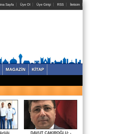
na Sayfa
Üye Ol
Üye Girişi
RSS
İletisim
MAGAZİN
KİTAP
irliği
DAVUT ÇAKIROĞLU: -