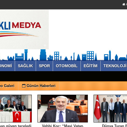
A
ONOMİ
SAĞLIK
SPOR
OTOMOBİL
EĞİTİM
TEKNOLOJİ
o Galeri
Günün Haberleri
aş güven tazeledi
Vehbi Koç: “Mavi Vatan,
Dünya Turan B