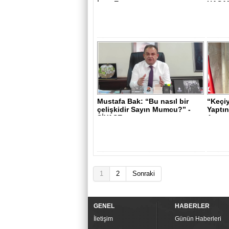
İnşa Etm..
HASAN
Mustafa Bak: “Bu nasıl bir
“Keçi
çelişkidir Sayın Mumcu?” -
Yaptın
SİYASE..
Arıyor
1
2
Sonraki
GENEL
HABERLER
İletişim
Günün Haberleri