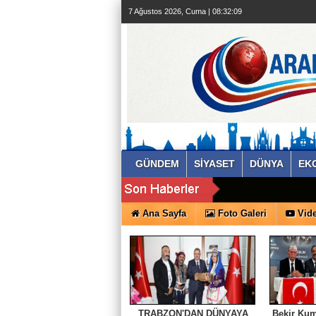
7 Ağustos 2026, Cuma | 08:32:10
GÜNDEM
SİYASET
DÜNYA
EK
Ana Sayfa
Foto Galeri
Vide
TRABZON'DAN DÜNYAYA
Bekir Kum