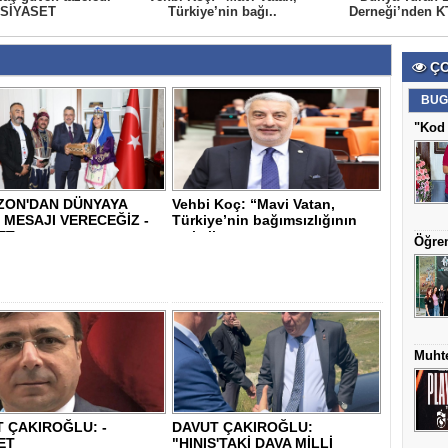
 SİYASET
Türkiye’nin bağı..
Derneği’nden KT
ÇO
BUG
"Kod 
ZON'DAN DÜNYAYA
Vehbi Koç: “Mavi Vatan,
 MESAJI VERECEĞİZ -
Türkiye’nin bağımsızlığının
ET
ve kalkı..
Öğren
Muhte
 ÇAKIROĞLU: -
DAVUT ÇAKIROĞLU:
ET
"HINIS'TAKİ DAVA MİLLİ