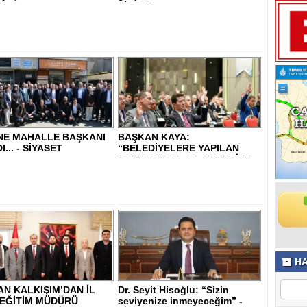
lı..
SİYASE..
NE MAHALLE BAŞKANI
BAŞKAN KAYA:
... - SİYASET
“BELEDİYELERE YAPILAN
OPERASYONLAR, BELEDİYE
BA..
HA
N KALKIŞIM’DAN İL
Dr. Seyit Hisoğlu: “Sizin
 EĞİTİM MÜDÜRÜ
seviyenize inmeyeceğim” -