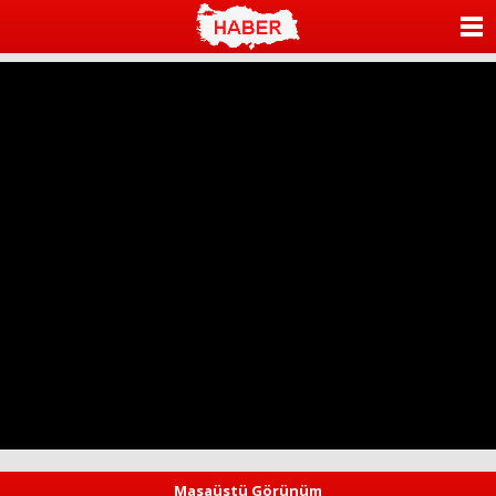
ANASAYFA
KATEGORİLER
YAZARLAR
ANKETLER
FOTO GALERİ
VİDEO GALERİ
KÜNYE
İLETİŞİM
Masaüstü Görünüm