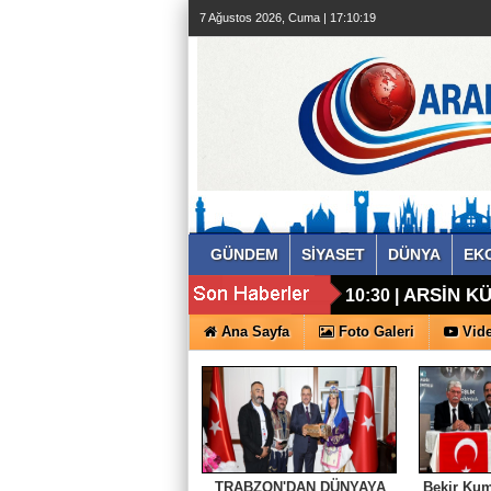
7 Ağustos 2026, Cuma | 17:10:20
GÜNDEM
SİYASET
DÜNYA
EK
ARSİN KÜ
10:30 |
Ana Sayfa
Foto Galeri
Vide
TRABZON'DAN DÜNYAYA
Bekir Kum