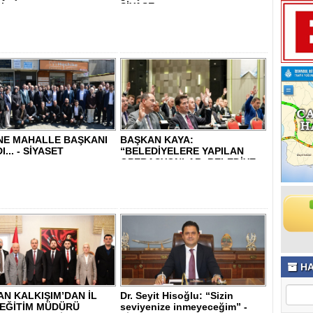
lı..
SİYASE..
NE MAHALLE BAŞKANI
BAŞKAN KAYA:
... - SİYASET
“BELEDİYELERE YAPILAN
OPERASYONLAR, BELEDİYE
BA..
HA
N KALKIŞIM’DAN İL
Dr. Seyit Hisoğlu: “Sizin
 EĞİTİM MÜDÜRÜ
seviyenize inmeyeceğim” -