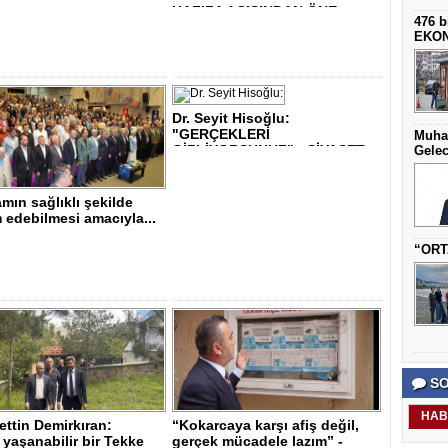
HAFIZA AÇISINDAN ÖNE..
476 b
EKO
Dr. Seyit Hisoğlu:
"GERÇEKLERİ
Muha
GİZLİYORSUNUZ" - SİYASET..
Gelec
mın sağlıklı şekilde
edebilmesi amacıyla...
“ORT
SO
HAB
ttin Demirkıran:
“Kokarcaya karşı afiş değil,
yaşanabilir bir Tekke
gerçek mücadele lazım” -