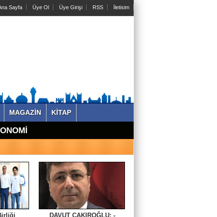
na Sayfa
Üye Ol
Üye Girişi
RSS
İletisim
MAGAZİN
KİTAP
KONOMİ
irliği
DAVUT ÇAKIROĞLU: -