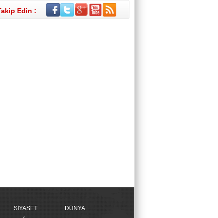
Takip Edin :
SİYASET
DÜNYA