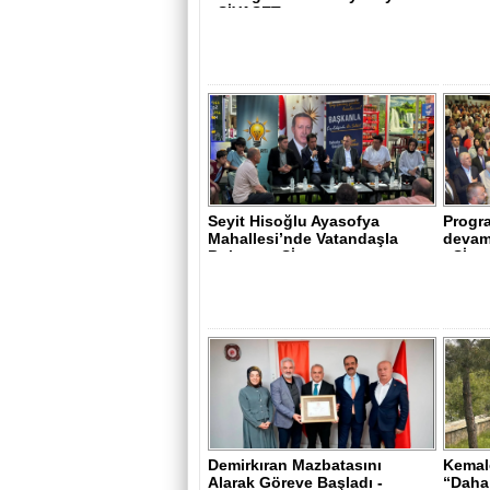
- SİYASET..
Seyit Hisoğlu Ayasofya
Progra
Mahallesi’nde Vatandaşla
devam 
Buluştu - Sİ..
- Sİ..
Demirkıran Mazbatasını
Kemale
Alarak Göreve Başladı -
“Daha 