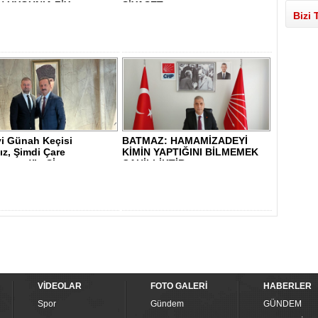
 UYGUN’A ZİY..
SİYASET..
Bizi 
yi Günah Keçisi
BATMAZ: HAMAMİZADEYİ
ız, Şimdi Çare
KİMİN YAPTIĞINI BİLMEMEK
sunuz!” - Sİ..
CAHİLLİKTİR - ..
VİDEOLAR
FOTO GALERİ
HABERLER
Spor
Gündem
GÜNDEM