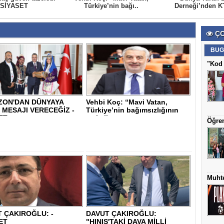
 SİYASET
Türkiye’nin bağı..
Derneği’nden KT
ÇO
BUG
"Kod 
ZON'DAN DÜNYAYA
Vehbi Koç: “Mavi Vatan,
 MESAJI VERECEĞİZ -
Türkiye’nin bağımsızlığının
ET
ve kalkı..
Öğren
Muhte
 ÇAKIROĞLU: -
DAVUT ÇAKIROĞLU:
ET
"HINIS'TAKİ DAVA MİLLİ