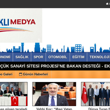
A
ONOMİ
SAĞLIK
SPOR
OTOMOBİL
EĞİTİM
TEKNOLOJİ
ÇÜK SANAYİ SİTESİ PROJESİ’NE BAKAN DESTEĞİ - E
o Galeri
Günün Haberleri
aş güven tazeledi
Vehbi Koç: “Mavi Vatan,
Dünya Turan B