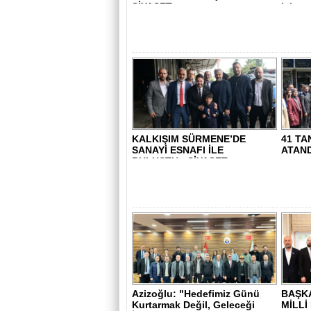
SİYASET..
için ça
KALKIŞIM SÜRMENE’DE
41 TA
SANAYİ ESNAFI İLE
ATANDI
BULUŞTU - SİYASET..
Azizoğlu: "Hedefimiz Günü
BAŞKA
Kurtarmak Değil, Geleceği
MİLLİ