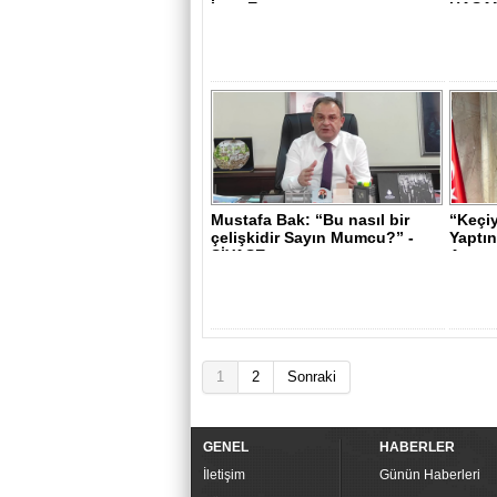
İnşa Etm..
HASAN
Mustafa Bak: “Bu nasıl bir
“Keçi
çelişkidir Sayın Mumcu?” -
Yaptın
SİYASE..
Arıyor
1
2
Sonraki
GENEL
HABERLER
İletişim
Günün Haberleri