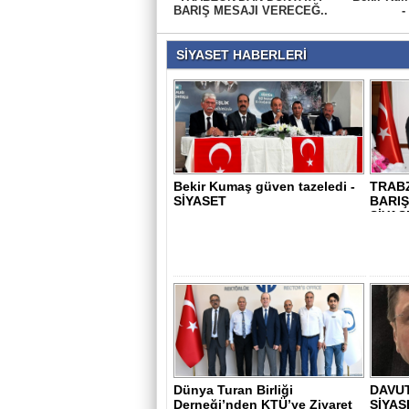
BARIŞ MESAJI VERECEĞ..
-
SİYASET HABERLERİ
Bekir Kumaş güven tazeledi -
TRAB
SİYASET
BARIŞ
SİYAS
Dünya Turan Birliği
DAVUT
Derneği’nden KTÜ’ye Ziyaret
SİYAS