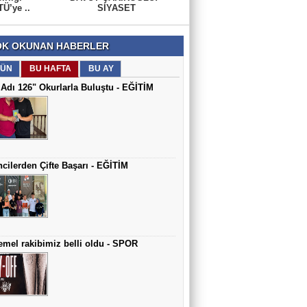
Ü’ye ..
SİYASET
K OKUNAN HABERLER
ÜN
BU HAFTA
BU AY
Adı 126" Okurlarla Buluştu - EĞİTİM
cilerden Çifte Başarı - EĞİTİM
mel rakibimiz belli oldu - SPOR