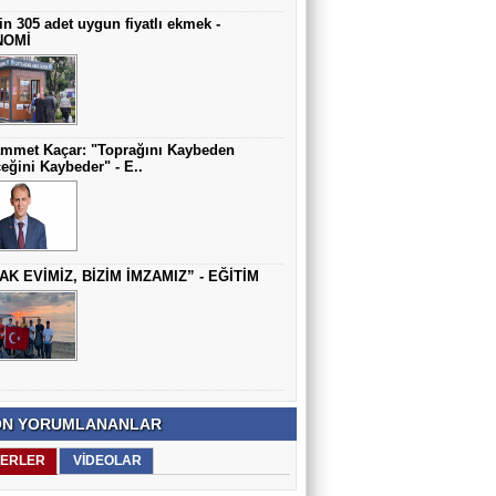
in 305 adet uygun fiyatlı ekmek -
NOMİ
mmet Kaçar: "Toprağını Kaybeden
eğini Kaybeder" - E..
AK EVİMİZ, BİZİM İMZAMIZ” - EĞİTİM
N YORUMLANANLAR
ERLER
VİDEOLAR