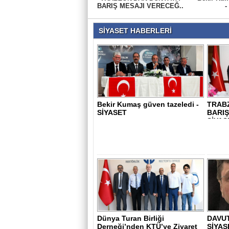
BARIŞ MESAJI VERECEĞ..
-
SİYASET HABERLERİ
Bekir Kumaş güven tazeledi -
TRAB
SİYASET
BARIŞ
SİYAS
Dünya Turan Birliği
DAVUT
Derneği’nden KTÜ’ye Ziyaret
SİYAS