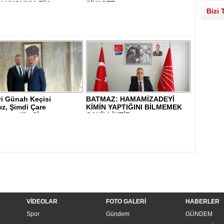
 UYGUN’A ZİY..
SİYASET..
Bizi 
yi Günah Keçisi
BATMAZ: HAMAMİZADEYİ
ız, Şimdi Çare
KİMİN YAPTIĞINI BİLMEMEK
sunuz!” - Sİ..
CAHİLLİKTİR - ..
VİDEOLAR
FOTO GALERİ
HABERLER
Spor
Gündem
GÜNDEM