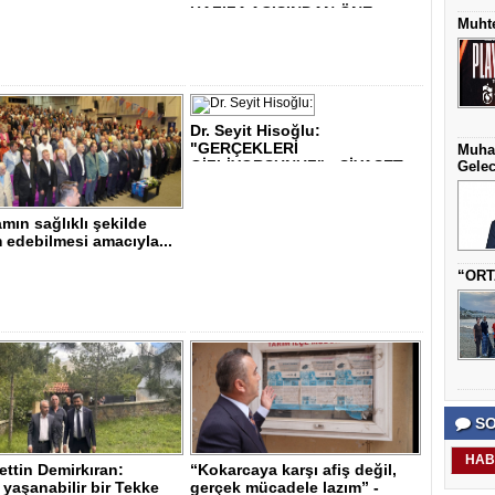
HAFIZA AÇISINDAN ÖNE..
Muhte
Dr. Seyit Hisoğlu:
"GERÇEKLERİ
Muha
GİZLİYORSUNUZ" - SİYASET..
Gelec
mın sağlıklı şekilde
edebilmesi amacıyla...
“ORT
SO
HAB
ttin Demirkıran:
“Kokarcaya karşı afiş değil,
yaşanabilir bir Tekke
gerçek mücadele lazım” -