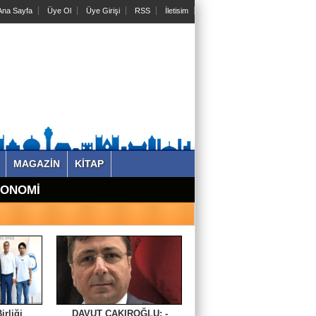
na Sayfa
Üye Ol
Üye Girişi
RSS
İletisim
MAGAZİN
KİTAP
KONOMİ
irliği
DAVUT ÇAKIROĞLU: -