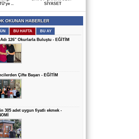
Ü’ye ..
SİYASET
K OKUNAN HABERLER
ÜN
BU HAFTA
BU AY
Adı 126" Okurlarla Buluştu - EĞİTİM
cilerden Çifte Başarı - EĞİTİM
in 305 adet uygun fiyatlı ekmek -
NOMİ