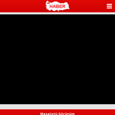
ANASAYFA
KATEGORİLER
YAZARLAR
ANKETLER
FOTO GALERİ
VİDEO GALERİ
KÜNYE
İLETİŞİM
Masaüstü Görünüm