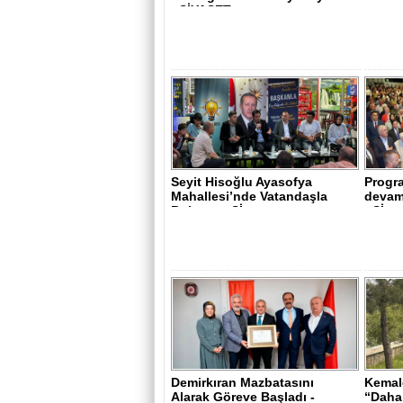
- SİYASET..
Seyit Hisoğlu Ayasofya
Progra
Mahallesi’nde Vatandaşla
devam 
Buluştu - Sİ..
- Sİ..
Demirkıran Mazbatasını
Kemale
Alarak Göreve Başladı -
“Daha 