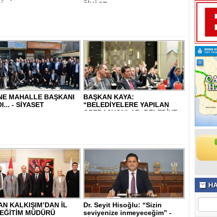
lı..
SİYASE..
NE MAHALLE BAŞKANI
BAŞKAN KAYA:
... - SİYASET
“BELEDİYELERE YAPILAN
OPERASYONLAR, BELEDİYE
BA..
HA
N KALKIŞIM’DAN İL
Dr. Seyit Hisoğlu: “Sizin
 EĞİTİM MÜDÜRÜ
seviyenize inmeyeceğim” -