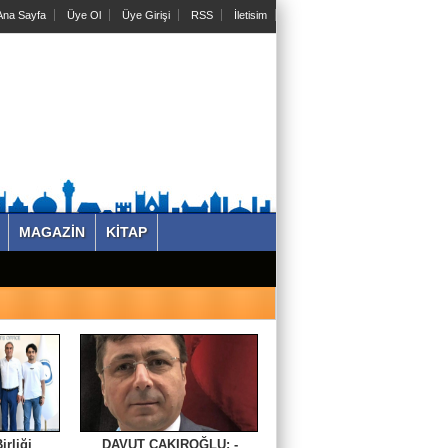
na Sayfa
Üye Ol
Üye Girişi
RSS
İletisim
MAGAZİN
KİTAP
irliği
DAVUT ÇAKIROĞLU: -