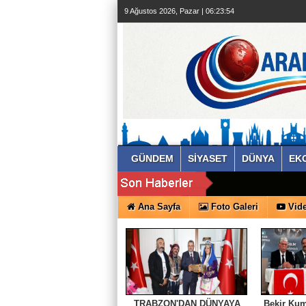
9 Ağustos 2026, Pazar | 06:23:55
GÜNDEM
SİYASET
DÜNYA
EK
Ana Sayfa
Foto Galeri
Vide
TRABZON'DAN DÜNYAYA
Bekir Kum