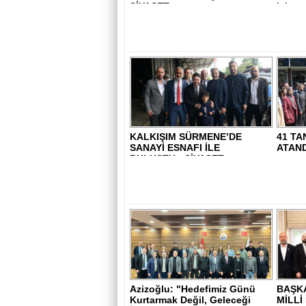
SİYASET..
için ça
KALKIŞIM SÜRMENE’DE
41 TA
SANAYİ ESNAFI İLE
ATANDI
BULUŞTU - SİYASET..
Azizoğlu: "Hedefimiz Günü
BAŞKA
Kurtarmak Değil, Geleceği
MİLLİ