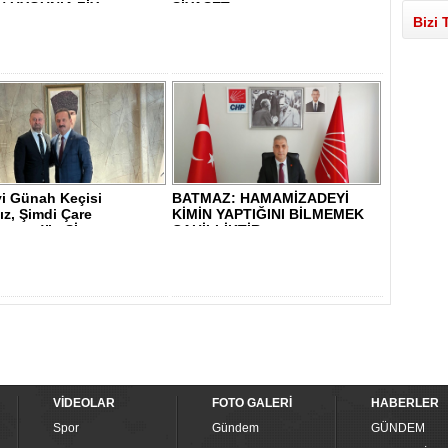
 UYGUN’A ZİY..
SİYASET..
Bizi 
yi Günah Keçisi
BATMAZ: HAMAMİZADEYİ
ız, Şimdi Çare
KİMİN YAPTIĞINI BİLMEMEK
sunuz!” - Sİ..
CAHİLLİKTİR - ..
VİDEOLAR
FOTO GALERİ
HABERLER
Spor
Gündem
GÜNDEM