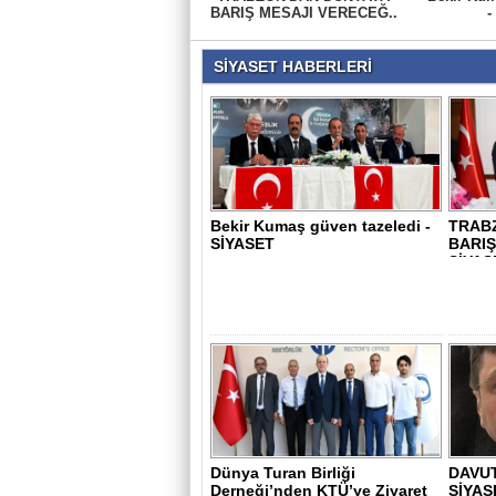
BARIŞ MESAJI VERECEĞ..
-
SİYASET HABERLERİ
Bekir Kumaş güven tazeledi -
TRAB
SİYASET
BARIŞ
SİYAS
Dünya Turan Birliği
DAVUT
Derneği’nden KTÜ’ye Ziyaret
SİYAS