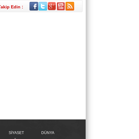
Takip Edin :
SİYASET
DÜNYA