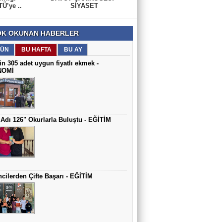
Ü’ye ..
SİYASET
K OKUNAN HABERLER
ÜN
BU HAFTA
BU AY
in 305 adet uygun fiyatlı ekmek -
NOMİ
Adı 126" Okurlarla Buluştu - EĞİTİM
cilerden Çifte Başarı - EĞİTİM