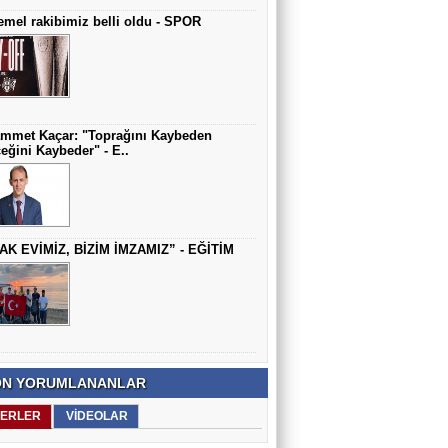
mel rakibimiz belli oldu - SPOR
mmet Kaçar: "Toprağını Kaybeden
eğini Kaybeder" - E..
AK EVİMİZ, BİZİM İMZAMIZ” - EĞİTİM
N YORUMLANANLAR
ERLER
VİDEOLAR