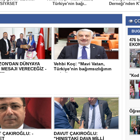
 SİYASET
Türkiye’nin bağı..
Derneği’nden KT
ÇO
BUG
476 b
EKO
ZON'DAN DÜNYAYA
Vehbi Koç: “Mavi Vatan,
 MESAJI VERECEĞİZ -
Türkiye’nin bağımsızlığının
ET
ve kalkı..
"Kod 
Öğren
 ÇAKIROĞLU: -
DAVUT ÇAKIROĞLU:
ET
"HINIS'TAKİ DAVA MİLLİ