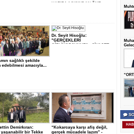
HAFIZA AÇISINDAN ÖNE..
Muhte
Dr. Seyit Hisoğlu:
"GERÇEKLERİ
Muha
GİZLİYORSUNUZ" - SİYASET..
Gelec
mın sağlıklı şekilde
edebilmesi amacıyla...
“ORT
SO
HAB
ttin Demirkıran:
“Kokarcaya karşı afiş değil,
yaşanabilir bir Tekke
gerçek mücadele lazım” -