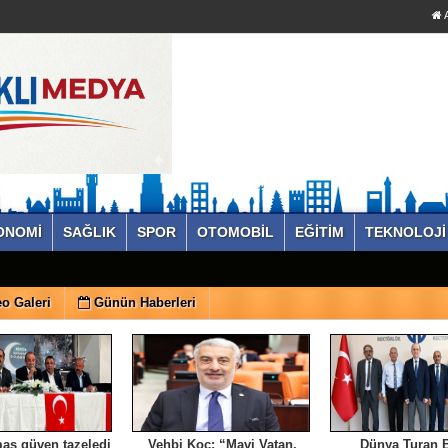
A
ONOMİ
SAĞLIK
SPOR
OTOMOBİL
EĞİTİM
TEKNOLOJİ
o Galeri
Günün Haberleri
aş güven tazeledi
Vehbi Koç: “Mavi Vatan,
Dünya Turan B