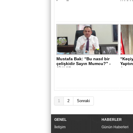
İnşa Etm..
HASAN
Mustafa Bak: “Bu nasıl bir
“Keçi
çelişkidir Sayın Mumcu?” -
Yaptın
SİYASE..
Arıyor
1
2
Sonraki
GENEL
HABERLER
İletişim
Günün Haberleri