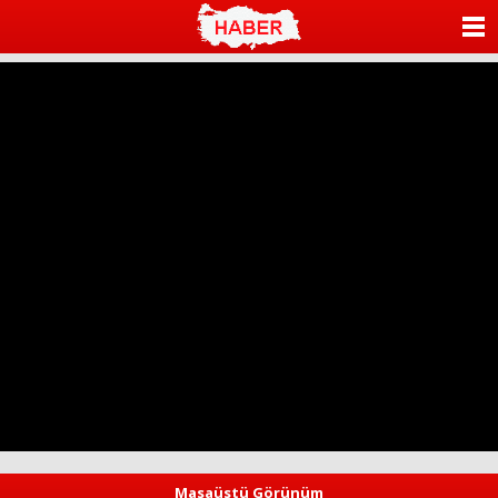
ANASAYFA
KATEGORİLER
YAZARLAR
ANKETLER
FOTO GALERİ
VİDEO GALERİ
KÜNYE
İLETİŞİM
Masaüstü Görünüm