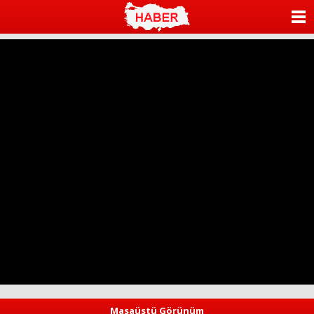
ANASAYFA
KATEGORİLER
YAZARLAR
ANKETLER
FOTO GALERİ
VİDEO GALERİ
KÜNYE
İLETİŞİM
Masaüstü Görünüm