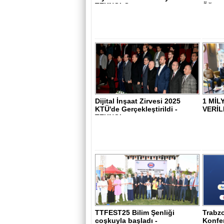
TEKNOLO..
Öğrenc
Dijital İnşaat Zirvesi 2025
1 MİL
KTÜ'de Gerçekleştirildi -
VERİL
TEKNOL..
TTFEST25 Bilim Şenliği
Trabz
coşkuyla başladı -
Konfe