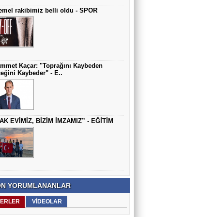
mel rakibimiz belli oldu - SPOR
mmet Kaçar: "Toprağını Kaybeden
eğini Kaybeder" - E..
AK EVİMİZ, BİZİM İMZAMIZ” - EĞİTİM
N YORUMLANANLAR
ERLER
VİDEOLAR