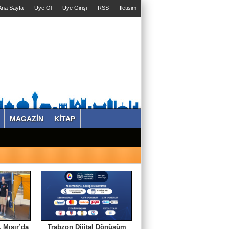
na Sayfa
Üye Ol
Üye Girişi
RSS
İletisim
MAGAZİN
KİTAP
 Mısır’da
Trabzon Dijital Dönüşüm