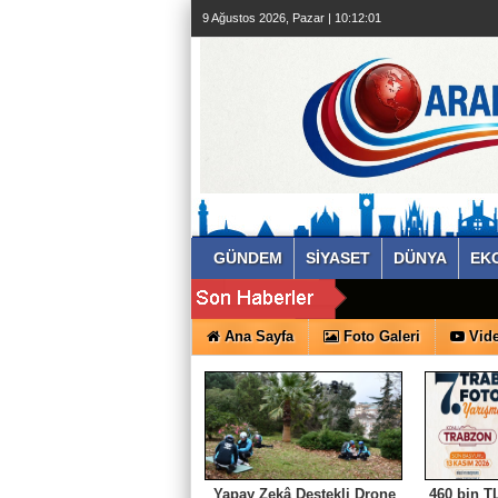
9 Ağustos 2026, Pazar | 10:12:01
GÜNDEM
SİYASET
DÜNYA
EK
Ana Sayfa
Foto Galeri
Vide
Yapay Zekâ Destekli Drone
460 bin TL