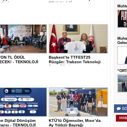
ilerle..
TEKNOLOJİ..
Muhte
Muha
Gelec
YON TL ÖDÜL
Başkent’te TTFEST25
ECEK! - TEKNOLOJİ
Rüzgârı: Trabzon Teknoloji
Derneği’nden ..
“ORT
SO
HAB
on Dijital Dönüşüm
KTÜ’lü Öğrenciler, Mısır’da
ransı - TEKNOLOJİ
Ay Yıldızlı Bayrağı