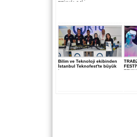
TEKNOLOJİ
Bilim ve Teknoloji ekibinden
TRAB
İstanbul Teknofest'te büyük
FESTİ
baş..
TEKN