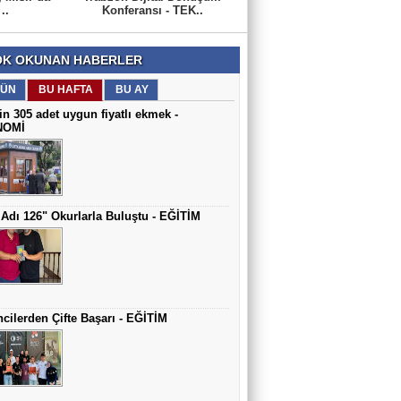
..
Konferansı - TEK..
K OKUNAN HABERLER
ÜN
BU HAFTA
BU AY
in 305 adet uygun fiyatlı ekmek -
NOMİ
Adı 126" Okurlarla Buluştu - EĞİTİM
cilerden Çifte Başarı - EĞİTİM