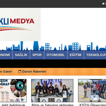
A
ONOMİ
SAĞLIK
SPOR
OTOMOBİL
EĞİTİM
TEKNOLOJİ
o Galeri
Günün Haberleri
 ödül dağıtılacak.
Bilim ve Teknoloji ekibinden
KTÜ’lü Öğrenciler,