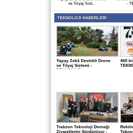
ve Triyaj Sist..
- T
TEKNOLOJİ HABERLERİ
Yapay Zekâ Destekli Drone
460 bi
ve Triyaj Sistemi -
TEKN
TEKNOLOJİ
Trabzon Teknoloji Derneği
Rektör
Ziyaretlerini Sürdürüyor -
Tekno