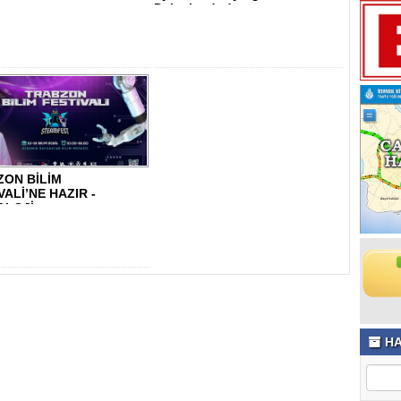
Dalgalandırd..
ZON BİLİM
VALİ’NE HAZIR -
OLOJİ
HA