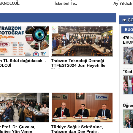
EKNOLOJİ..
İstanbul Te..
Ay Yıldızlı 
ÇO
BUG
476 b
EKO
n TL ödül dağıtılacak. -
Trabzon Teknoloji Derneği
OLOJİ
TTFEST2024 Jüri Heyeti İle
Bir Ara..
"Kod 
Öğren
 Prof. Dr. Çuvalcı,
Türkiye Sağlık Sektörüne,
lojiye Yön Veren
Trabzon’dan Dev Proje -