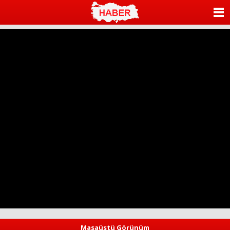
ANASAYFA
KATEGORİLER
YAZARLAR
ANKETLER
FOTO GALERİ
VİDEO GALERİ
KÜNYE
İLETİŞİM
Masaüstü Görünüm