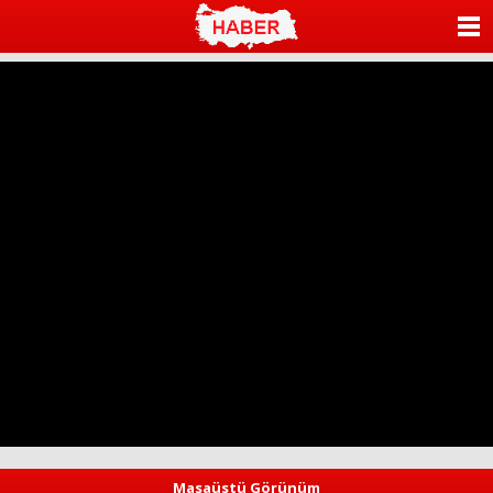
ANASAYFA
KATEGORİLER
YAZARLAR
ANKETLER
FOTO GALERİ
VİDEO GALERİ
KÜNYE
İLETİŞİM
Masaüstü Görünüm