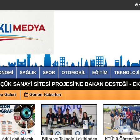
A
ONOMİ
SAĞLIK
SPOR
OTOMOBİL
EĞİTİM
TEKNOLOJİ
ÇÜK SANAYİ SİTESİ PROJESİ’NE BAKAN DESTEĞİ - E
o Galeri
Günün Haberleri
 ödül dağıtılacak.
Bilim ve Teknoloji ekibinden
KTÜ’lü Öğrenciler,