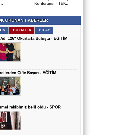
..
Konferansı - TEK..
K OKUNAN HABERLER
ÜN
BU HAFTA
BU AY
Adı 126" Okurlarla Buluştu - EĞİTİM
cilerden Çifte Başarı - EĞİTİM
mel rakibimiz belli oldu - SPOR