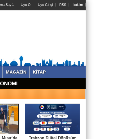
na Sayfa
Üye Ol
Üye Girişi
RSS
İletisim
MAGAZİN
KİTAP
KONOMİ
 Mısır’da
Trabzon Dijital Dönüşüm