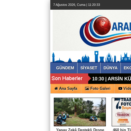
7 Ağustos 2026, Cuma | 11:20:33
GÜNDEM
SİYASET
DÜNYA
EK
ARSİN KÜ
10:30 |
Ana Sayfa
Foto Galeri
Vide
Yapay Zekâ Destekli Drone
460 bin TL