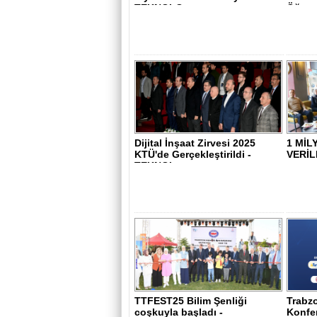
TEKNOLO..
Öğrenc
Dijital İnşaat Zirvesi 2025
1 MİL
KTÜ'de Gerçekleştirildi -
VERİL
TEKNOL..
TTFEST25 Bilim Şenliği
Trabz
coşkuyla başladı -
Konfe