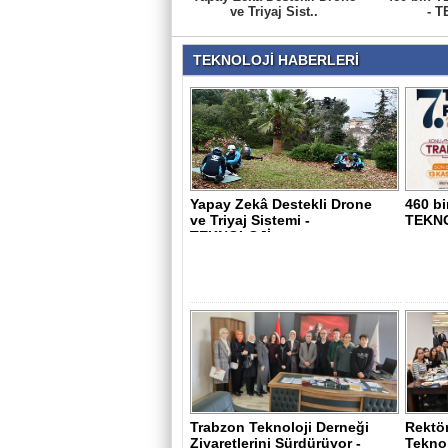
ve Triyaj Sist..
- T
TEKNOLOJİ HABERLERİ
Yapay Zekâ Destekli Drone
460 bi
ve Triyaj Sistemi -
TEKN
TEKNOLOJİ
Trabzon Teknoloji Derneği
Rektör
Ziyaretlerini Sürdürüyor -
Tekno