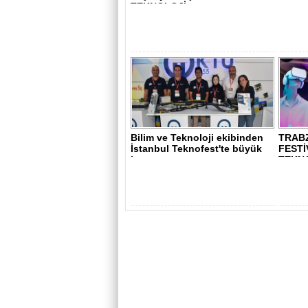
TEKNOLOJİ
Bilim ve Teknoloji ekibinden
TRAB
İstanbul Teknofest'te büyük
FESTİ
baş..
TEKN