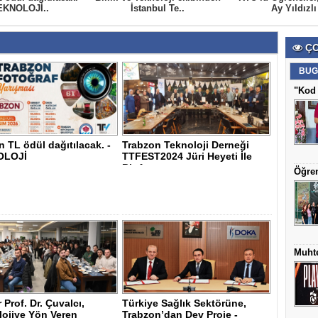
EKNOLOJİ..
İstanbul Te..
Ay Yıldızlı 
ÇO
BUG
"Kod 
n TL ödül dağıtılacak. -
Trabzon Teknoloji Derneği
OLOJİ
TTFEST2024 Jüri Heyeti İle
Bir Ara..
Öğren
Muhte
 Prof. Dr. Çuvalcı,
Türkiye Sağlık Sektörüne,
lojiye Yön Veren
Trabzon’dan Dev Proje -