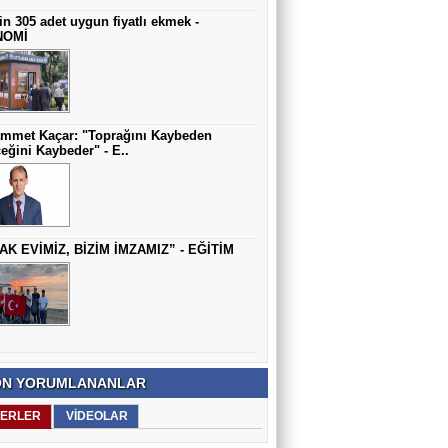
in 305 adet uygun fiyatlı ekmek -
NOMİ
mmet Kaçar: "Toprağını Kaybeden
eğini Kaybeder" - E..
AK EVİMİZ, BİZİM İMZAMIZ” - EĞİTİM
N YORUMLANANLAR
ERLER
VİDEOLAR