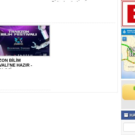
Dalgalandırd..
ZON BİLİM
VALİ’NE HAZIR -
OLOJİ
HA