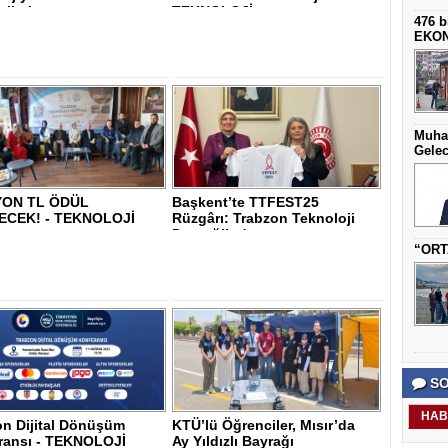
ilerle..
TEKNOLOJİ..
476 b
EKO
Muha
Gelec
YON TL ÖDÜL
Başkent’te TTFEST25
ECEK! - TEKNOLOJİ
Rüzgârı: Trabzon Teknoloji
Derneği’nden ..
“ORT
SO
HAB
on Dijital Dönüşüm
KTÜ’lü Öğrenciler, Mısır’da
ransı - TEKNOLOJİ
Ay Yıldızlı Bayrağı