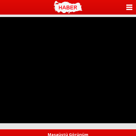
ANASAYFA
KATEGORİLER
YAZARLAR
ANKETLER
FOTO GALERİ
VİDEO GALERİ
KÜNYE
İLETİŞİM
Masaüstü Görünüm