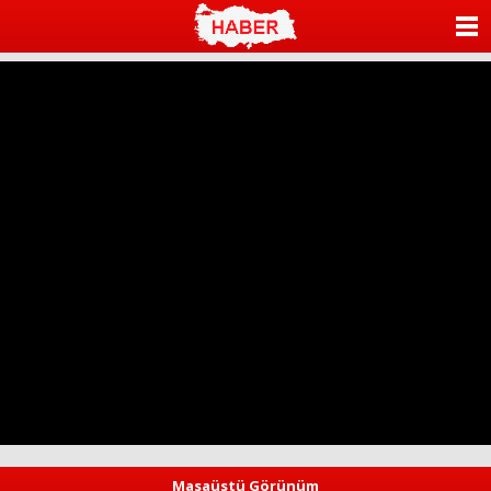
ANASAYFA
KATEGORİLER
YAZARLAR
ANKETLER
FOTO GALERİ
VİDEO GALERİ
KÜNYE
İLETİŞİM
Masaüstü Görünüm