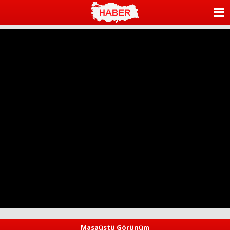
ANASAYFA
KATEGORİLER
YAZARLAR
ANKETLER
FOTO GALERİ
VİDEO GALERİ
KÜNYE
İLETİŞİM
Masaüstü Görünüm