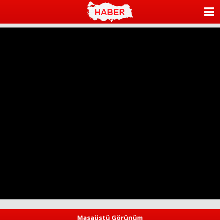
ANASAYFA
KATEGORİLER
YAZARLAR
ANKETLER
FOTO GALERİ
VİDEO GALERİ
KÜNYE
İLETİŞİM
Masaüstü Görünüm