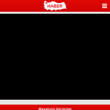
ANASAYFA
KATEGORİLER
YAZARLAR
ANKETLER
FOTO GALERİ
VİDEO GALERİ
KÜNYE
İLETİŞİM
Masaüstü Görünüm