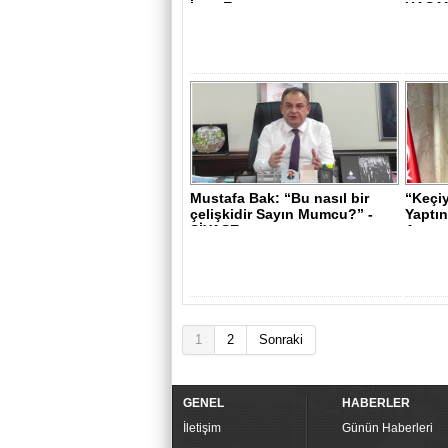
İnşa Etm..
HASAN
Mustafa Bak: “Bu nasıl bir
“Keçi
çelişkidir Sayın Mumcu?” -
Yaptın
SİYASE..
Arıyor
1
2
Sonraki
GENEL
HABERLER
İletişim
Günün Haberleri