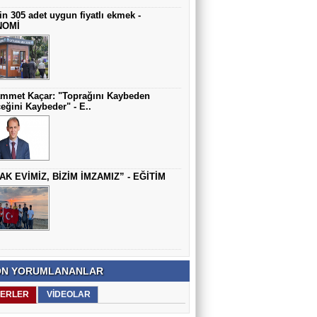
in 305 adet uygun fiyatlı ekmek -
NOMİ
mmet Kaçar: "Toprağını Kaybeden
eğini Kaybeder" - E..
AK EVİMİZ, BİZİM İMZAMIZ” - EĞİTİM
N YORUMLANANLAR
ERLER
VİDEOLAR