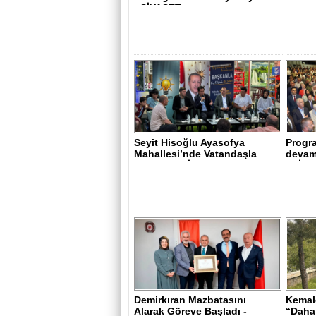
- SİYASET..
Seyit Hisoğlu Ayasofya
Progra
Mahallesi’nde Vatandaşla
devam 
Buluştu - Sİ..
- Sİ..
Demirkıran Mazbatasını
Kemale
Alarak Göreve Başladı -
“Daha 