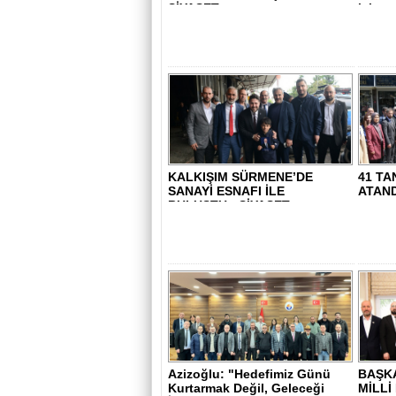
SİYASET..
için ça
KALKIŞIM SÜRMENE’DE
41 TA
SANAYİ ESNAFI İLE
ATANDI
BULUŞTU - SİYASET..
Azizoğlu: "Hedefimiz Günü
BAŞKA
Kurtarmak Değil, Geleceği
MİLLİ