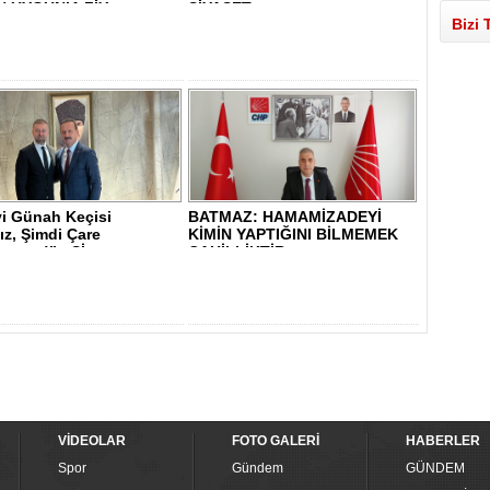
 UYGUN’A ZİY..
SİYASET..
Bizi 
yi Günah Keçisi
BATMAZ: HAMAMİZADEYİ
ız, Şimdi Çare
KİMİN YAPTIĞINI BİLMEMEK
sunuz!” - Sİ..
CAHİLLİKTİR - ..
VİDEOLAR
FOTO GALERİ
HABERLER
Spor
Gündem
GÜNDEM