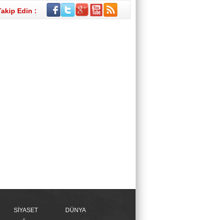
Takip Edin :
SİYASET
DÜNYA