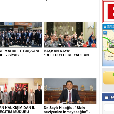
lı..
SİYASE..
NE MAHALLE BAŞKANI
BAŞKAN KAYA:
... - SİYASET
“BELEDİYELERE YAPILAN
OPERASYONLAR, BELEDİYE
BA..
HA
N KALKIŞIM’DAN İL
Dr. Seyit Hisoğlu: “Sizin
 EĞİTİM MÜDÜRÜ
seviyenize inmeyeceğim” -