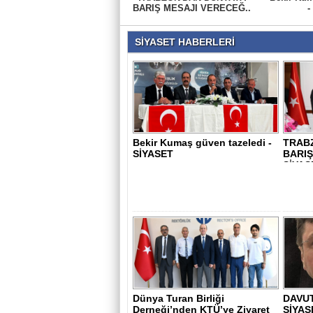
BARIŞ MESAJI VERECEĞ..
-
SİYASET HABERLERİ
Bekir Kumaş güven tazeledi -
TRAB
SİYASET
BARIŞ
SİYAS
Dünya Turan Birliği
DAVUT
Derneği’nden KTÜ’ye Ziyaret
SİYAS