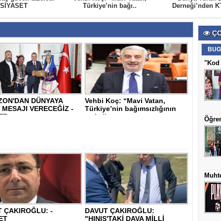
 SİYASET
Türkiye’nin bağı..
Derneği’nden KT
ÇO
BUG
"Kod 
ZON'DAN DÜNYAYA
Vehbi Koç: “Mavi Vatan,
 MESAJI VERECEĞİZ -
Türkiye’nin bağımsızlığının
ET
ve kalkı..
Öğren
Muhte
 ÇAKIROĞLU: -
DAVUT ÇAKIROĞLU:
ET
"HINIS'TAKİ DAVA MİLLİ