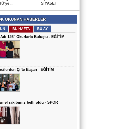
Ü’ye ..
SİYASET
K OKUNAN HABERLER
ÜN
BU HAFTA
BU AY
Adı 126" Okurlarla Buluştu - EĞİTİM
cilerden Çifte Başarı - EĞİTİM
mel rakibimiz belli oldu - SPOR