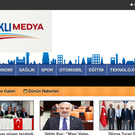
A
ONOMİ
SAĞLIK
SPOR
OTOMOBİL
EĞİTİM
TEKNOLOJİ
o Galeri
Günün Haberleri
aş güven tazeledi
Vehbi Koç: “Mavi Vatan,
Dünya Turan B