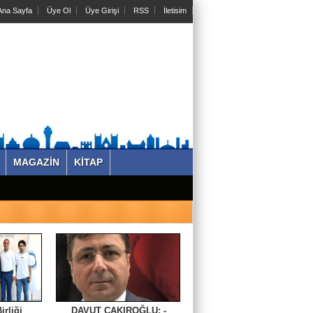
na Sayfa
Üye Ol
Üye Girişi
RSS
İletisim
MAGAZİN
KİTAP
irliği
DAVUT ÇAKIROĞLU: -