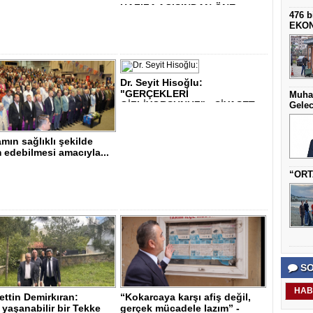
HAFIZA AÇISINDAN ÖNE..
476 b
EKO
Dr. Seyit Hisoğlu:
"GERÇEKLERİ
Muha
GİZLİYORSUNUZ" - SİYASET..
Gelec
mın sağlıklı şekilde
edebilmesi amacıyla...
“ORT
SO
HAB
ttin Demirkıran:
“Kokarcaya karşı afiş değil,
yaşanabilir bir Tekke
gerçek mücadele lazım” -