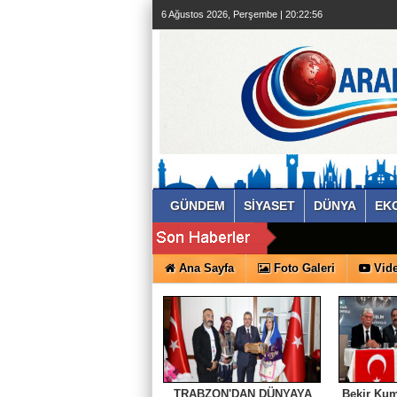
6 Ağustos 2026, Perşembe | 20:22:57
GÜNDEM
SİYASET
DÜNYA
EK
Ana Sayfa
Foto Galeri
Vide
TRABZON'DAN DÜNYAYA
Bekir Kum