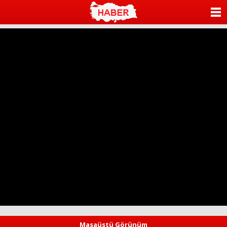
ANASAYFA
KATEGORİLER
YAZARLAR
ANKETLER
FOTO GALERİ
VİDEO GALERİ
KÜNYE
İLETİŞİM
Masaüstü Görünüm