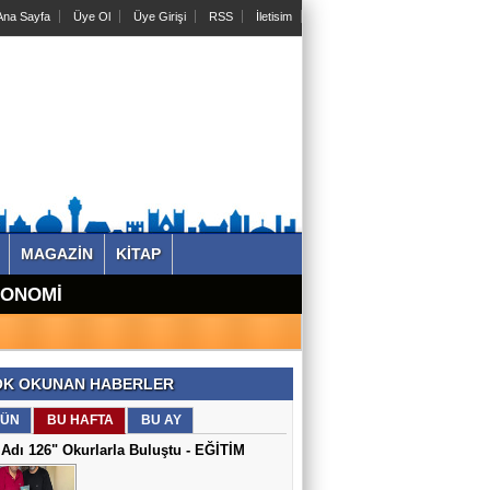
na Sayfa
Üye Ol
Üye Girişi
RSS
İletisim
MAGAZİN
KİTAP
KONOMİ
K OKUNAN HABERLER
ÜN
BU HAFTA
BU AY
Adı 126" Okurlarla Buluştu - EĞİTİM