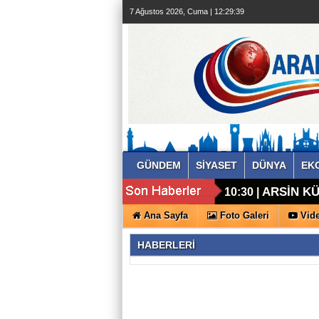
7 Ağustos 2026, Cuma | 12:29:39
GÜNDEM
SİYASET
DÜNYA
EK
ARSİN KÜ
10:30 |
Ana Sayfa
Foto Galeri
Vide
HABERLERİ