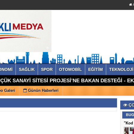
A
ONOMİ
SAĞLIK
SPOR
OTOMOBİL
EĞİTİM
TEKNOLOJİ
ÇÜK SANAYİ SİTESİ PROJESİ’NE BAKAN DESTEĞİ - E
o Galeri
Günün Haberleri
ÇO
BUG
"Kod 