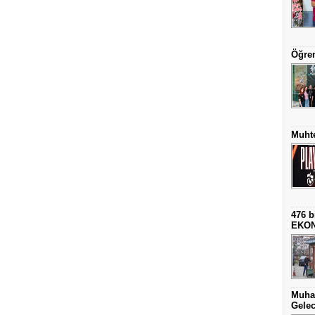
Öğren
Muhte
476 b
EKO
Muha
Gelec