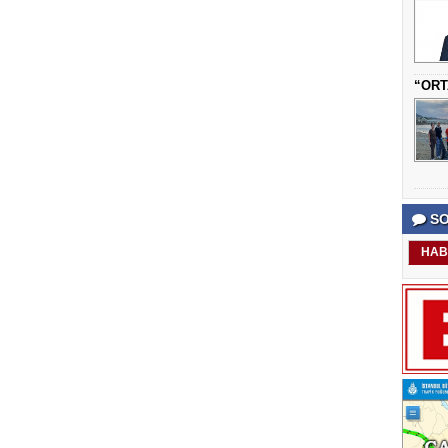
“ORT
SO
HAB