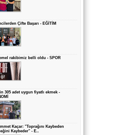
cilerden Çifte Başarı - EĞİTİM
mel rakibimiz belli oldu - SPOR
in 305 adet uygun fiyatlı ekmek -
NOMİ
mmet Kaçar: "Toprağını Kaybeden
eğini Kaybeder" - E..