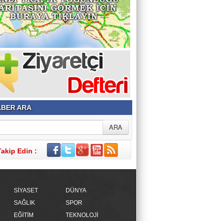
BER ARA
Takip Edin :
SİYASET
DÜNYA
SAĞLIK
SPOR
EĞİTİM
TEKNOLOJİ